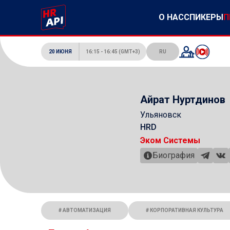
О НАС
СПИКЕРЫ
П
20 ИЮНЯ
16:15
-
16:45
(GMT+3)
RU
Айрат Нуртдинов
Ульяновск
HRD
Эком Системы
Биография
АВТОМАТИЗАЦИЯ
КОРПОРАТИВНАЯ КУЛЬТУРА