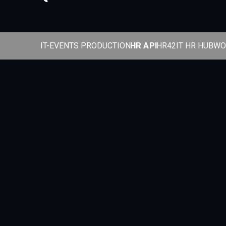
HR API
IT-EVENTS PRODUCTION
HR42
IT HR HUB
WO