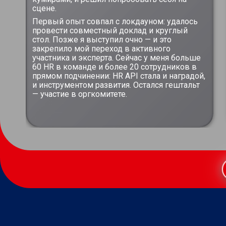
сцене.
Первый опыт совпал с локдауном: удалось
провести совместный доклад и круглый
стол. Позже я выступил очно — и это
закрепило мой переход в активного
участника и эксперта. Сейчас у меня больше
60 HR в команде и более 20 сотрудников в
прямом подчинении: HR API стала и наградой,
и инструментом развития. Остался гештальт
— участие в оргкомитете.