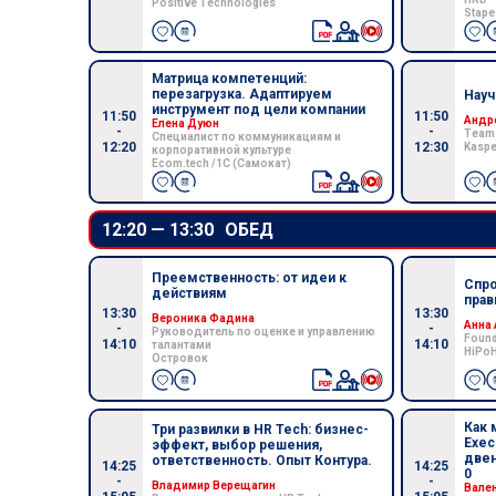
Positive Technologies
Stape
Матрица компетенций:
перезагрузка. Адаптируем
Науч
инструмент под цели компании
11:50
11:50
Андр
Елена Дуюн
-
-
Team 
Специалист по коммуникациям и
12:20
12:30
Kaspe
корпоративной культуре
Ecom.tech /1C (Самокат)
12:20 —
13:30
ОБЕД
Преемственность: от идеи к
Спро
действиям
прав
13:30
13:30
Вероника Фадина
Анна
-
-
Руководитель по оценке и управлению
Found
14:10
14:10
талантами
HiPoH
Островок
Как 
Три развилки в HR Tech: бизнес-
Exec
эффект, выбор решения,
двен
ответственность. Опыт Контура.
14:25
14:25
0
-
-
Владимир Верещагин
Вален