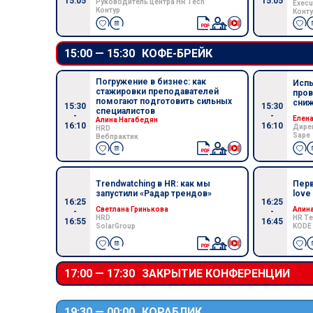
15:05
15:05
Руководитель центра HR Tech
Execu
Контур
Конту
15:00 —
15:30
КОФЕ-БРЕЙК
Погружение в бизнес: как
Испы
стажировки преподавателей
пров
помогают подготовить сильных
сниж
15:30
15:30
специалистов
-
-
Елен
Алина Нагабедян
16:10
16:10
Дирек
HRD
Sape
Вебпрактик
Trendwatching в HR: как мы
Перв
запустили «Радар трендов»
love 
16:25
16:25
Светлана Гринькова
Алин
-
-
HRD
HR Te
16:55
16:45
SolarGroup
KODE
17:00 —
17:30
ЗАКРЫТИЕ КОНФЕРЕНЦИИ
19:30 —
00:00
КОРАБЛИК