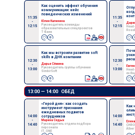
Как оценить эффект обучения
Отпу
коммуникации: кейс
когд
поведенческих изменений
конт
11:35
11:35
Юлия Калинина
-
-
Дари
Руководитель команды
12:15
12:15
Head 
образовательных спецпроектов
Rossk
Т-Банк
Поче
Как мы встроили развитие soft
узки
skills в ДНК компании
рас
12:30
12:30
Дарья Сёмина
-
-
Евге
Руководитель группы обучения
13:00
13:00
Head 
SimbirSoft
ex Ян
13:00 —
14:00
ОБЕД
«Герой дня»: как создать
Как 
инструмент признания
олим
ежедневных подвигов
инст
14:00
14:00
сотрудников
-
-
Марина Седых
Елена
Руководитель отдела подбора
14:40
14:40
CHRO
персонала
Àlber
IT_ONE