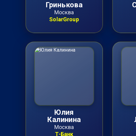
Гринькова
Москва
SolarGroup
Юлия
Калинина
Москва
Т-Банк