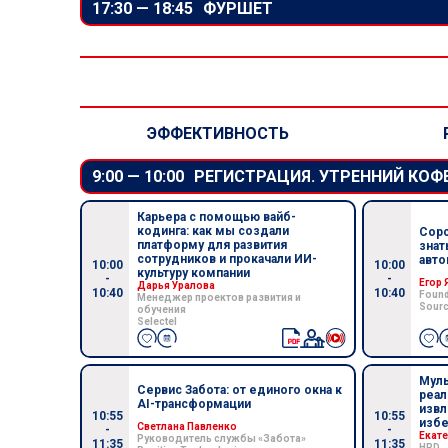
17:30 —
18:45
ФУРШЕТ
ЭФФЕКТИВНОСТЬ
9:00 —
10:00
РЕГИСТРАЦИЯ. УТРЕННИЙ КОФ
Карьера с помощью вайб-
кодинга: как мы создали
Сорс
платформу для развития
знат
сотрудников и прокачали ИИ-
авто
10:00
10:00
культуру компании
-
-
Егор 
Дарья Уралова
10:40
10:40
Found
Менеджер проектов развития и
Sourc
обучения
Selectel
Муль
Сервис Забота: от единого окна к
реал
AI-трансформации
извл
10:55
10:55
избе
Светлана Павленко
-
-
Екат
Руководитель службы «Забота»
11:35
11:35
HRD