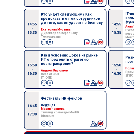
IT-в
Кто уйдет следующим? Как
возм
предсказать отток сотрудников
фун
до того, как он ударит по бизнесу
14:55
14:55
Анна
-
-
Екатерина Мурзина
Руко
15:35
15:35
Директор по персоналу
перс
Технократия
Mori
Как в условиях шоков на рынке
Резю
ИТ определять стратегию
прот
вознаграждения?
15:50
15:50
Поли
-
-
Андрей Кириллов
Пром
16:30
16:30
Head of C&B
2ГИС
IT_ONE
Фестиваль HR-фейлов
Ведущая
16:45
Мария Чернова
-
Тимлид команды MarHR
17:30
Directum